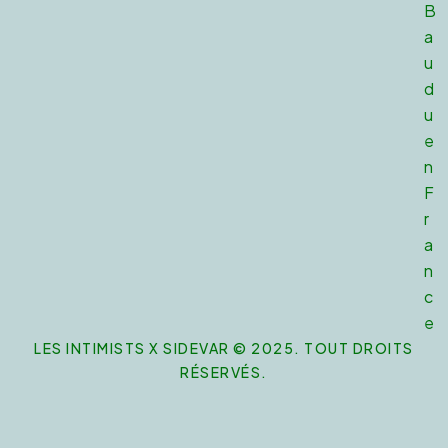
B
a
u
d
u
e
n
F
r
a
n
c
e
LES INTIMISTS X SIDEVAR © 2025. TOUT DROITS
RÉSERVÉS.