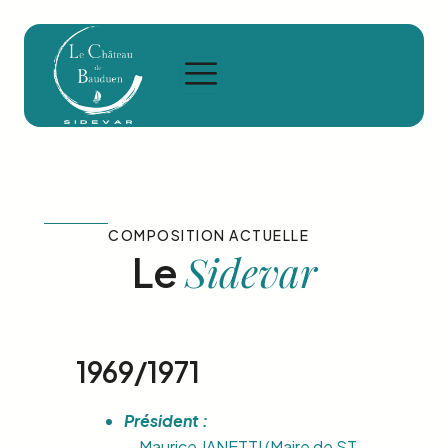
Aller
au
contenu
COMPOSITION ACTUELLE
Sidevar
Le
1969/1971
Président :
– Maurice JANETTI (Maire de ST