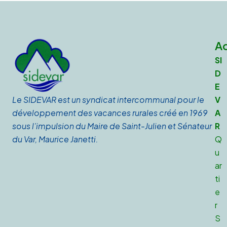
A
SI
D
E
V
Le SIDEVAR est un syndicat intercommunal
pour le
A
développement des vacances rurales
créé en 1969
R
sous l’impulsion du Maire de Saint-Julien et Sénateur
Q
du Var, Maurice Janetti.
u
ar
ti
e
r
S